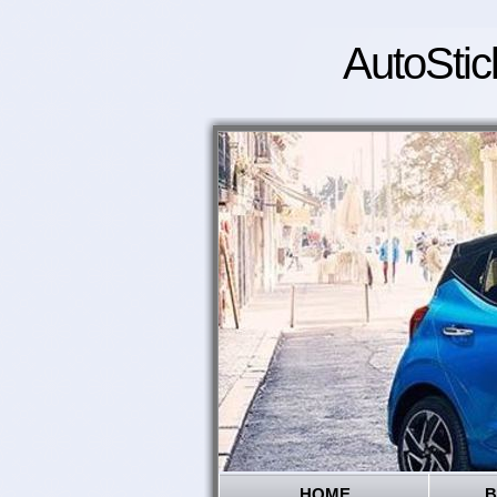
AutoStic
HOME
B