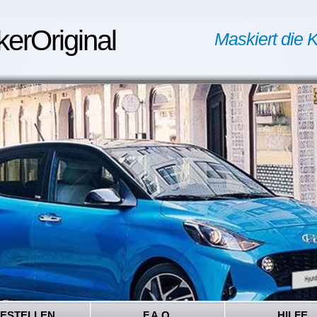
kerOriginal
Maskiert die K
ESTELLEN
F.A.Q.
HILFE