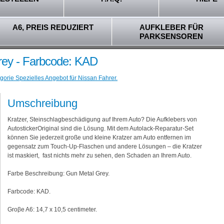
A6, PREIS REDUZIERT
AUFKLEBER FÜR
PARKSENSOREN
rey - Farbcode: KAD
gorie Spezielles Angebot für Nissan Fahrer.
Umschreibung
Kratzer, Steinschlagbeschädigung auf Ihrem Auto? Die Aufklebers von
AutostickerOriginal sind die Lösung. Mit dem Autolack-Reparatur-Set
können Sie jederzeit große und kleine Kratzer am Auto entfernen im
gegensatz zum Touch-Up-Flaschen und andere Lösungen – die Kratzer
ist maskiert, fast nichts mehr zu sehen, den Schaden an Ihrem Auto.
Farbe Beschreibung: Gun Metal Grey.
Farbcode: KAD.
Groβe A6: 14,7 x 10,5 centimeter.