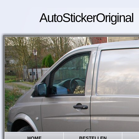
AutoStickerOriginal
HOME
BESTELLEN