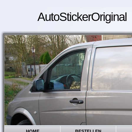
AutoStickerOriginal
HOME
BESTELLEN