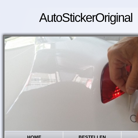
AutoStickerOriginal
HOME
BESTELLEN