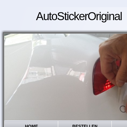
AutoStickerOriginal
HOME
BESTELLEN