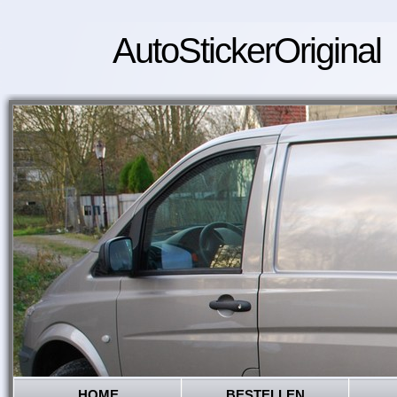
AutoStickerOriginal
HOME
BESTELLEN