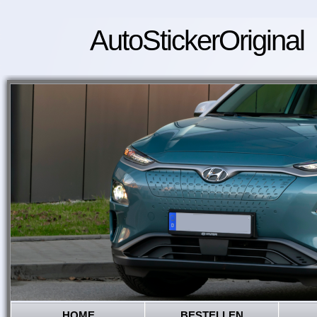
AutoStickerOriginal
HOME
BESTELLEN