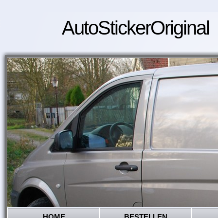
AutoStickerOriginal
HOME
BESTELLEN