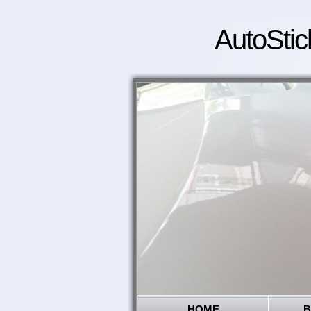
AutoStic
HOME
B