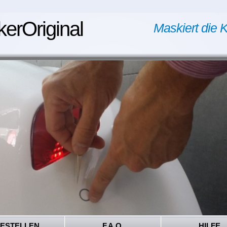
kerOriginal
Maskiert die K
ESTELLEN
F.A.Q.
HILFE