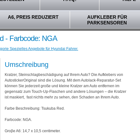
A6, PREIS REDUZIERT
AUFKLEBER FÜR
PARKSENSOREN
ed - Farbcode: NGA
gorie Spezielles Angebote für Hyundai Fahrer.
Umschreibung
Kratzer, Steinschlagbeschädigung auf Ihrem Auto? Die Aufklebers von
AutostickerOriginal sind die Lösung. Mit dem Autolack-Reparatur-Set
können Sie jederzeit große und kleine Kratzer am Auto entfernen im
gegensatz zum Touch-Up-Flaschen und andere Lösungen – die Kratzer
ist maskiert, fast nichts mehr zu sehen, den Schaden an Ihrem Auto.
Farbe Beschreibung: Tsukuba Red.
Farbcode: NGA.
Groβe A6: 14,7 x 10,5 centimeter.