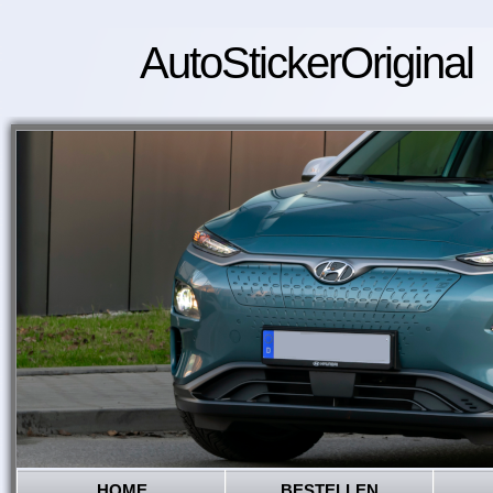
AutoStickerOriginal
HOME
BESTELLEN