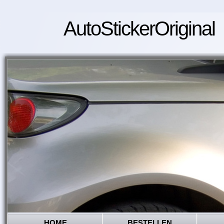
AutoStickerOriginal
HOME
BESTELLEN