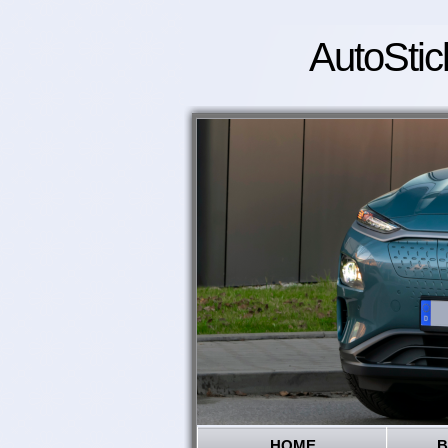
AutoStic
HOME
B