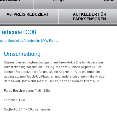
A6, PREIS REDUZIERT
AUFKLEBER FÜR
PARKSENSOREN
 Farbcode: C08
egorie Spezielles Angebot für BMW Fahrer.
Umschreibung
Kratzer, Steinschlagbeschädigung auf Ihrem Auto? Die Aufklebers von
AutostickerOriginal sind die Lösung. Mit dem Autolack-Reparatur-Set
können Sie jederzeit große und kleine Kratzer am Auto entfernen im
gegensatz zum Touch-Up-Flaschen und andere Lösungen – die Kratzer
ist maskiert, fast nichts mehr zu sehen, den Schaden an Ihrem Auto.
Farbe Beschreibung: Platin Silber.
Farbcode: C08.
Groβe A6: 14,7 x 10,5 centimeter.