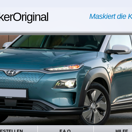
kerOriginal
Maskiert die K
ESTELLEN
F.A.Q.
HILFE