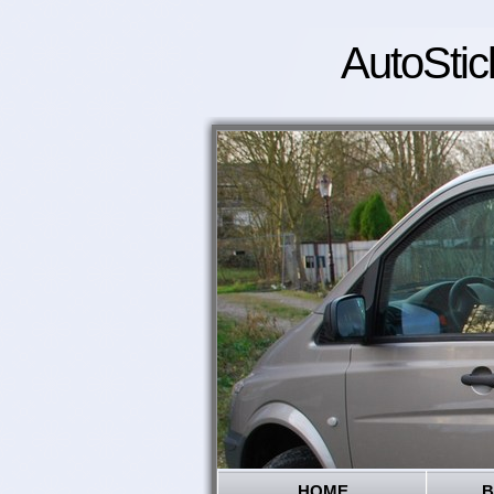
AutoStic
HOME
B