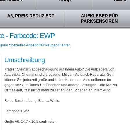
A6, PREIS REDUZIERT
AUFKLEBER FÜR
PARKSENSOREN
te - Farbcode: EWP
gorie Spezielles Angebot für Peugeot Fahrer.
Umschreibung
Kratzer, Steinschlagbeschädigung auf Ihrem Auto? Die Aufklebers von
AutostickerOriginal sind die Lösung. Mit dem Autolack-Reparatur-Set
können Sie jederzeit große und kleine Kratzer am Auto entfernen im
gegensatz zum Touch-Up-Flaschen und andere Lösungen – die Kratzer
ist maskiert, fast nichts mehr zu sehen, den Schaden an Ihrem Auto.
Farbe Beschreibung: Bianca White.
Farbcode: EWP.
Groβe A6: 14,7 x 10,5 centimeter.