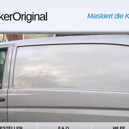
kerOriginal
Maskiert die K
ESTELLEN
F.A.Q.
HILFE