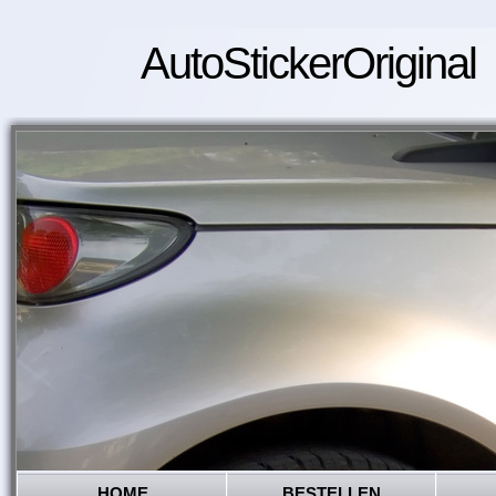
AutoStickerOriginal
HOME
BESTELLEN