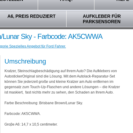
A6, PREIS REDUZIERT
AUFKLEBER FÜR
PARKSENSOREN
wn/Lunar Sky - Farbcode: AK5CWWA
gorie Spezielles Angebot für Ford Fahrer.
Umschreibung
Kratzer, Steinschlagbeschädigung auf Ihrem Auto? Die Aufklebers von
AutostickerOriginal sind die Lösung. Mit dem Autolack-Reparatur-Set
können Sie jederzeit große und kleine Kratzer am Auto entfernen im
gegensatz zum Touch-Up-Flaschen und andere Lösungen – die Kratzer
ist maskiert, fast nichts mehr zu sehen, den Schaden an Ihrem Auto.
Farbe Beschreibung: Brisbane Brown/Lunar Sky.
Farbcode: AK5CWWA.
Groβe A6: 14,7 x 10,5 centimeter.