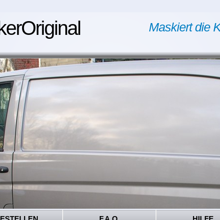
kerOriginal
Maskiert die K
ESTELLEN
F.A.Q.
HILFE