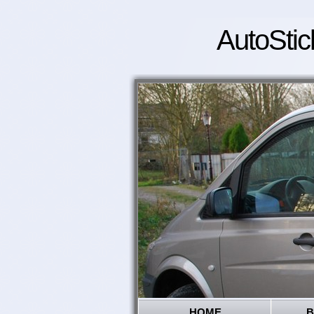
AutoStic
HOME
B