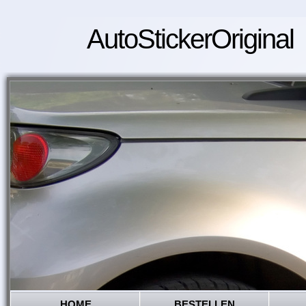
AutoStickerOriginal
HOME
BESTELLEN