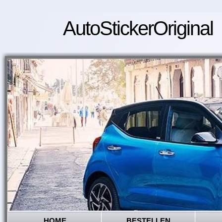
AutoStickerOriginal
HOME
BESTELLEN