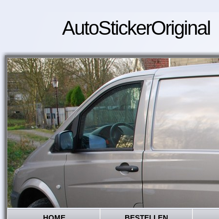
AutoStickerOriginal
HOME
BESTELLEN