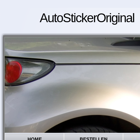
AutoStickerOriginal
HOME
BESTELLEN