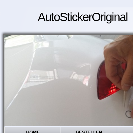
AutoStickerOriginal
HOME
BESTELLEN