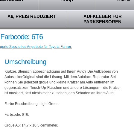
A6, PREIS REDUZIERT
AUFKLEBER FÜR
PARKSENSOREN
- Farbcode: 6T6
gorie Spezielles Angebote für Toyota Fahrer.
Umschreibung
Kratzer, Steinschlagbeschädigung auf Ihrem Auto? Die Aufklebers von
AutostickerOriginal sind die Lösung. Mit dem Autolack-Reparatur-Set
können Sie jederzeit große und kleine Kratzer am Auto entfernen im
gegensatz zum Touch-Up-Flaschen und andere Lösungen – die Kratzer
ist maskiert, fast nichts mehr zu sehen, den Schaden an Ihrem Auto.
Farbe Beschreibung: Light Green.
Farbcode: 6T6.
Groβe A6: 14,7 x 10,5 centimeter.