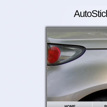
AutoStic
HOME
B