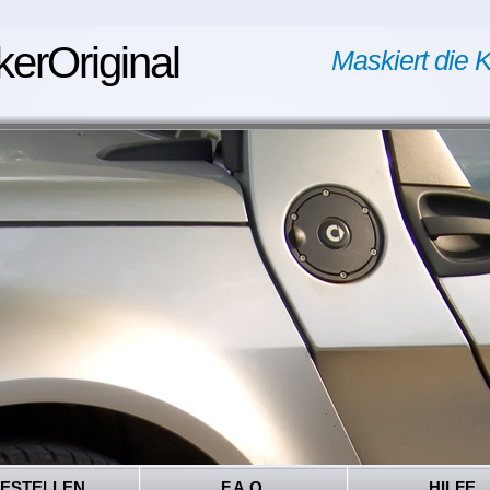
kerOriginal
Maskiert die K
ESTELLEN
F.A.Q.
HILFE