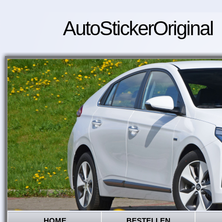
AutoStickerOriginal
HOME
BESTELLEN