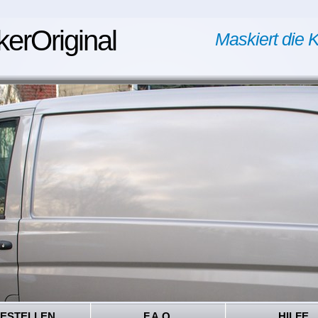
kerOriginal
Maskiert die K
ESTELLEN
F.A.Q.
HILFE