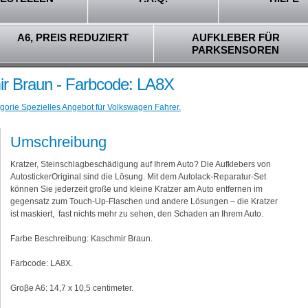
A6, PREIS REDUZIERT
AUFKLEBER FÜR
PARKSENSOREN
r Braun - Farbcode: LA8X
gorie Spezielles Angebot für Volkswagen Fahrer.
Umschreibung
Kratzer, Steinschlagbeschädigung auf Ihrem Auto? Die Aufklebers von
AutostickerOriginal sind die Lösung. Mit dem Autolack-Reparatur-Set
können Sie jederzeit große und kleine Kratzer am Auto entfernen im
gegensatz zum Touch-Up-Flaschen und andere Lösungen – die Kratzer
ist maskiert, fast nichts mehr zu sehen, den Schaden an Ihrem Auto.
Farbe Beschreibung: Kaschmir Braun.
Farbcode: LA8X.
Groβe A6: 14,7 x 10,5 centimeter.