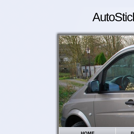
AutoStic
HOME
B