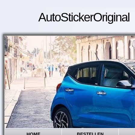
AutoStickerOriginal
HOME
BESTELLEN