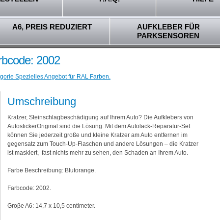
A6, PREIS REDUZIERT
AUFKLEBER FÜR
PARKSENSOREN
rbcode: 2002
gorie Spezielles Angebot für RAL Farben.
Umschreibung
Kratzer, Steinschlagbeschädigung auf Ihrem Auto? Die Aufklebers von
AutostickerOriginal sind die Lösung. Mit dem Autolack-Reparatur-Set
können Sie jederzeit große und kleine Kratzer am Auto entfernen im
gegensatz zum Touch-Up-Flaschen und andere Lösungen – die Kratzer
ist maskiert, fast nichts mehr zu sehen, den Schaden an Ihrem Auto.
Farbe Beschreibung: Blutorange.
Farbcode: 2002.
Groβe A6: 14,7 x 10,5 centimeter.