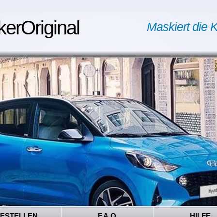
kerOriginal
Maskiert die K
ESTELLEN
F.A.Q.
HILFE