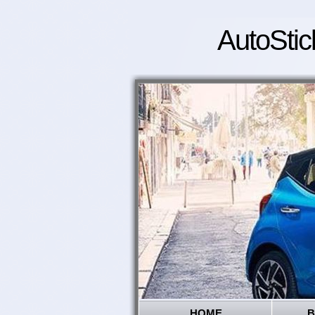
AutoStic
HOME
B