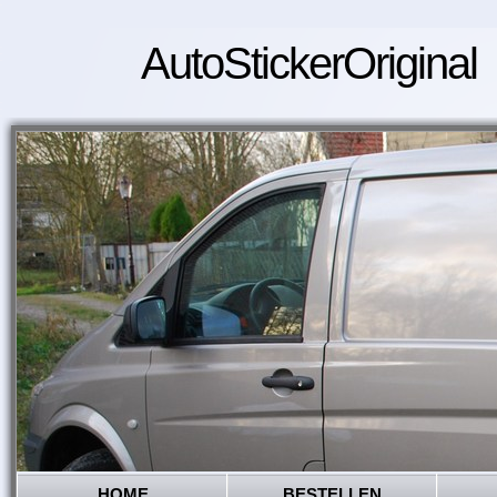
AutoStickerOriginal
HOME
BESTELLEN