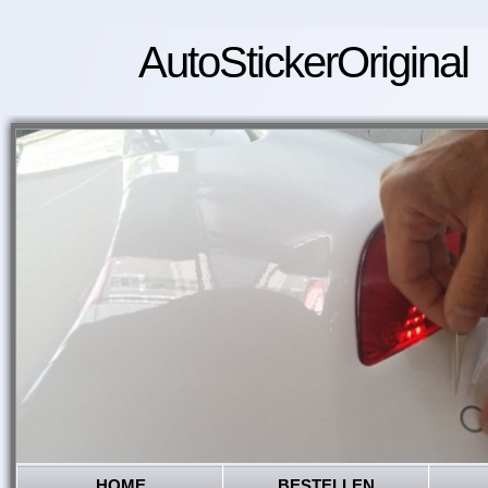
AutoStickerOriginal
HOME
BESTELLEN