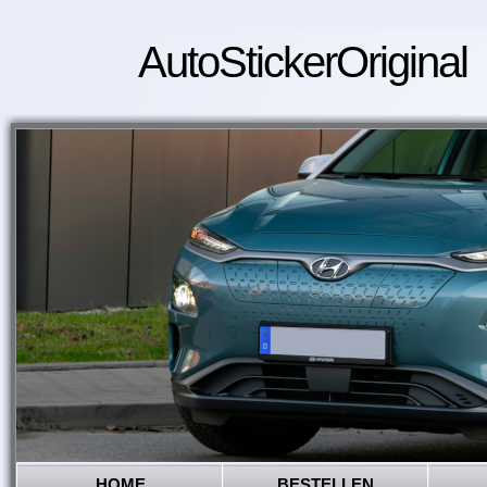
AutoStickerOriginal
HOME
BESTELLEN