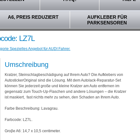
A6, PREIS REDUZIERT
AUFKLEBER FÜR
PARKSENSOREN
bcode: LZ7L
gorie Spezielles Angebot für AUDI Fahrer.
Umschreibung
Kratzer, Steinschlagbeschädigung auf Ihrem Auto? Die Aufklebers von
AutostickerOriginal sind die Lösung. Mit dem Autolack-Reparatur-Set
können Sie jederzeit große und kleine Kratzer am Auto entfernen im
gegensatz zum Touch-Up-Flaschen und andere Lösungen – die Kratzer
ist maskiert, fast nichts mehr zu sehen, den Schaden an Ihrem Auto.
Farbe Beschreibung: Lavagrau.
Farbcode: LZ7L.
Groβe A6: 14,7 x 10,5 centimeter.