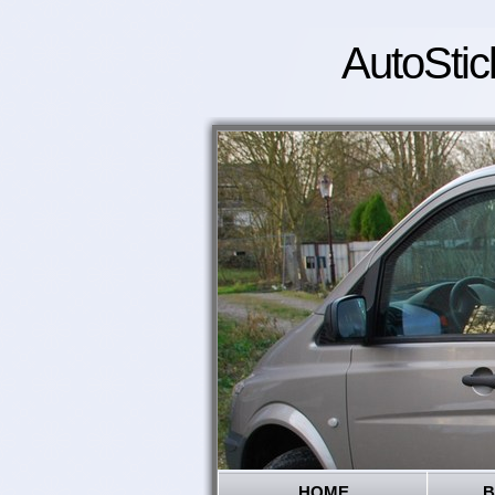
AutoStic
HOME
B