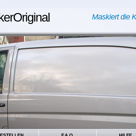
kerOriginal
Maskiert die K
ESTELLEN
F.A.Q.
HILFE