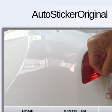
AutoStickerOriginal
HOME
BESTELLEN