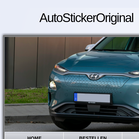
AutoStickerOriginal
HOME
BESTELLEN