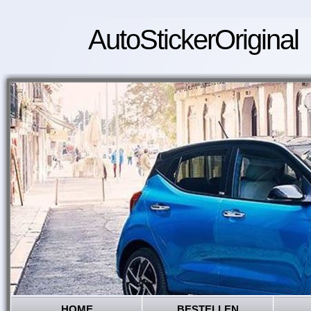
AutoStickerOriginal
HOME
BESTELLEN