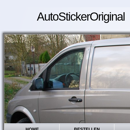
AutoStickerOriginal
HOME
BESTELLEN