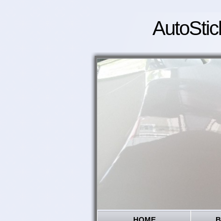
AutoStic
HOME
B