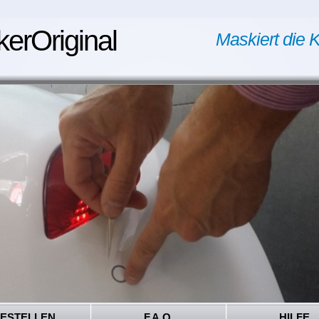
kerOriginal
Maskiert die K
ESTELLEN
F.A.Q.
HILFE