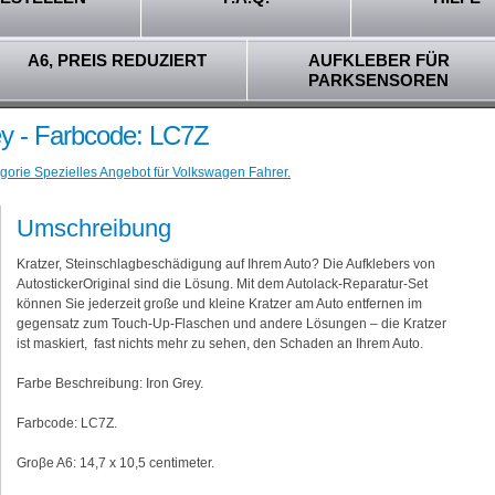
A6, PREIS REDUZIERT
AUFKLEBER FÜR
PARKSENSOREN
ey - Farbcode: LC7Z
gorie Spezielles Angebot für Volkswagen Fahrer.
Umschreibung
Kratzer, Steinschlagbeschädigung auf Ihrem Auto? Die Aufklebers von
AutostickerOriginal sind die Lösung. Mit dem Autolack-Reparatur-Set
können Sie jederzeit große und kleine Kratzer am Auto entfernen im
gegensatz zum Touch-Up-Flaschen und andere Lösungen – die Kratzer
ist maskiert, fast nichts mehr zu sehen, den Schaden an Ihrem Auto.
Farbe Beschreibung: Iron Grey.
Farbcode: LC7Z.
Groβe A6: 14,7 x 10,5 centimeter.