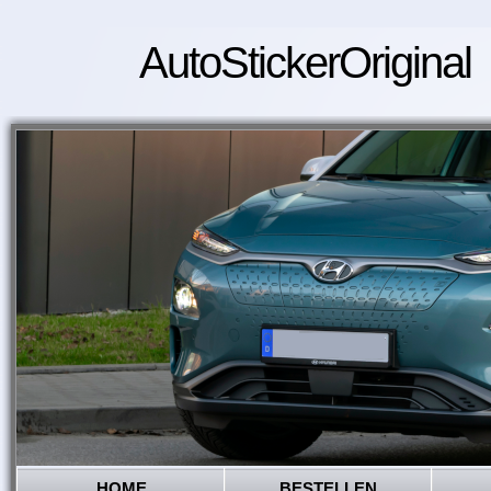
AutoStickerOriginal
HOME
BESTELLEN