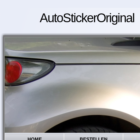
AutoStickerOriginal
HOME
BESTELLEN