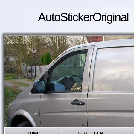
AutoStickerOriginal
HOME
BESTELLEN