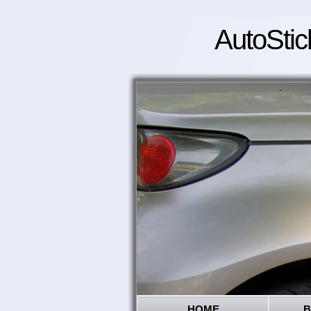
AutoStic
HOME
B