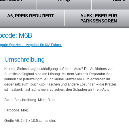
A6, PREIS REDUZIERT
AUFKLEBER FÜR
PARKSENSOREN
rbcode: M6B
gorie Spezielles Angebot für KIA Fahrer.
Umschreibung
Kratzer, Steinschlagbeschädigung auf Ihrem Auto? Die Aufklebers von
AutostickerOriginal sind die Lösung. Mit dem Autolack-Reparatur-Set
können Sie jederzeit große und kleine Kratzer am Auto entfernen im
gegensatz zum Touch-Up-Flaschen und andere Lösungen – die Kratzer
ist maskiert, fast nichts mehr zu sehen, den Schaden an Ihrem Auto.
Farbe Beschreibung: Micro Blue.
Farbcode: M6B.
Groβe A6: 14,7 x 10,5 centimeter.