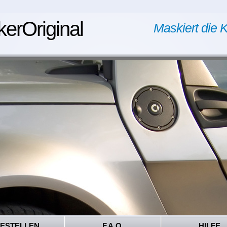
kerOriginal
Maskiert die K
ESTELLEN
F.A.Q.
HILFE