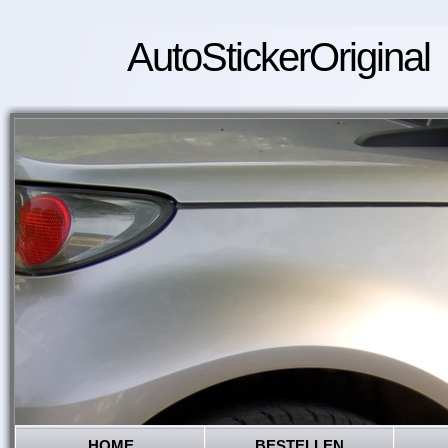
AutoStickerOriginal
HOME
BESTELLEN