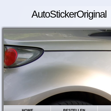
AutoStickerOriginal
HOME
BESTELLEN