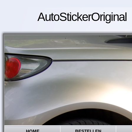
AutoStickerOriginal
HOME
BESTELLEN