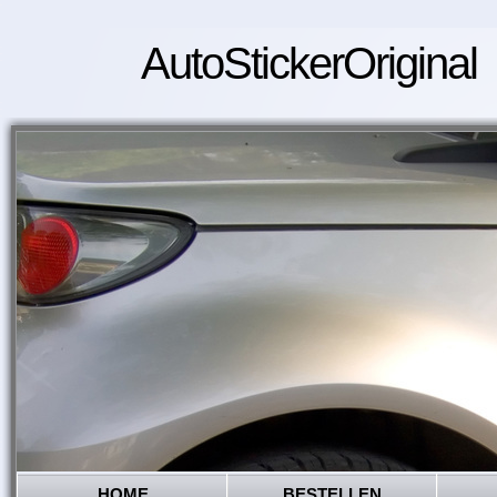
AutoStickerOriginal
HOME
BESTELLEN