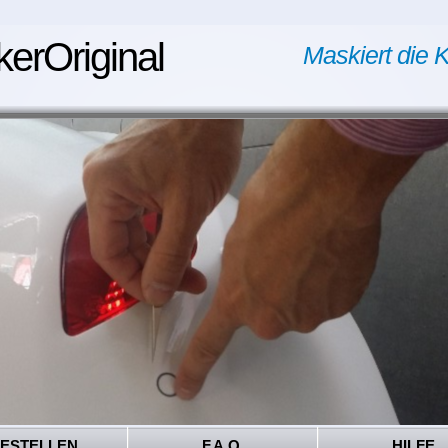
kerOriginal
Maskiert die K
ESTELLEN
F.A.Q.
HILFE