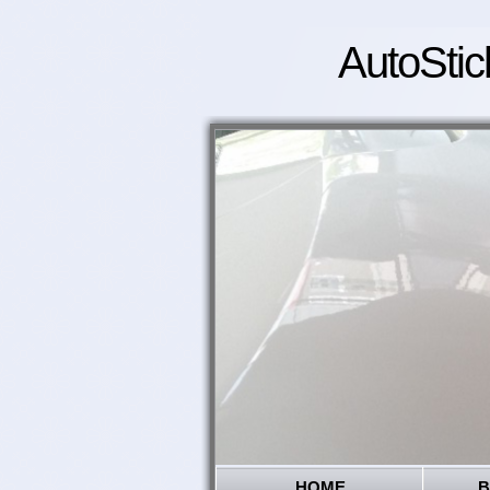
AutoStic
HOME
B