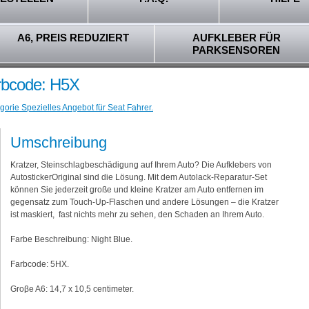
A6, PREIS REDUZIERT
AUFKLEBER FÜR
PARKSENSOREN
arbcode: H5X
gorie Spezielles Angebot für Seat Fahrer.
Umschreibung
Kratzer, Steinschlagbeschädigung auf Ihrem Auto? Die Aufklebers von
AutostickerOriginal sind die Lösung. Mit dem Autolack-Reparatur-Set
können Sie jederzeit große und kleine Kratzer am Auto entfernen im
gegensatz zum Touch-Up-Flaschen und andere Lösungen – die Kratzer
ist maskiert, fast nichts mehr zu sehen, den Schaden an Ihrem Auto.
Farbe Beschreibung: Night Blue.
Farbcode: 5HX.
Groβe A6: 14,7 x 10,5 centimeter.