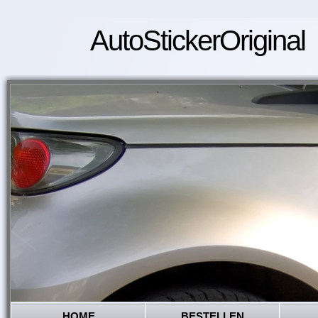
AutoStickerOriginal
HOME
BESTELLEN