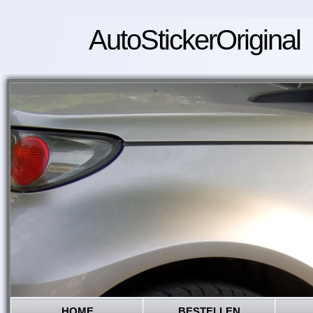
AutoStickerOriginal
HOME
BESTELLEN