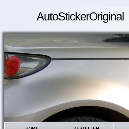
AutoStickerOriginal
HOME
BESTELLEN