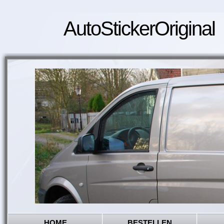
AutoStickerOriginal
HOME
BESTELLEN