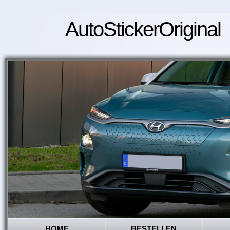
AutoStickerOriginal
HOME
BESTELLEN