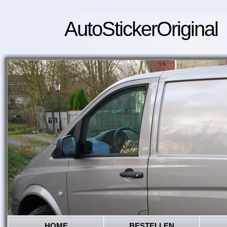
AutoStickerOriginal
HOME
BESTELLEN