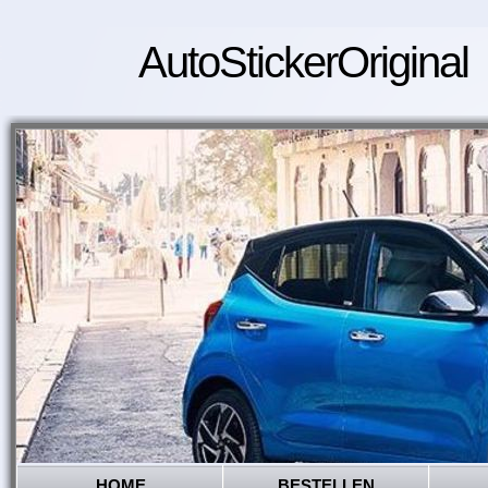
AutoStickerOriginal
HOME
BESTELLEN